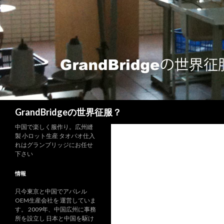
検索
GrandBridgeの世界征服？
中国で楽しく服作り。広州縫
製 小ロット生産 タオバオ仕入
れはグランブリッジにお任せ
下さい
情報
只今東京と中国でアパレル
OEM生産会社を 運営していま
す。 2009年、中国広州に事務
所を設立し 日本と中国を駆け