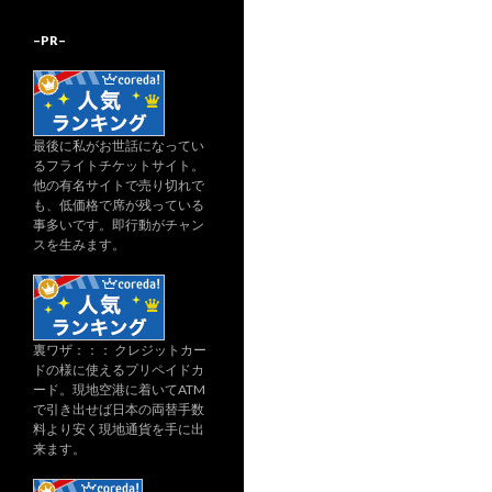
–PR–
最後に私がお世話になってい
るフライトチケットサイト。
他の有名サイトで売り切れで
も、低価格で席が残っている
事多いです。即行動がチャン
スを生みます。
裏ワザ：：： クレジットカー
ドの様に使えるプリペイドカ
ード。現地空港に着いてATM
で引き出せば日本の両替手数
料より安く現地通貨を手に出
来ます。