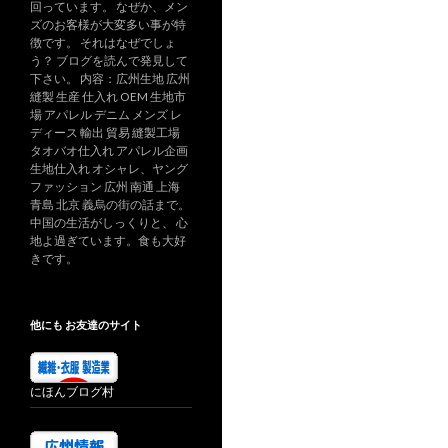
回っています。 なぜか、メン
ズのお客様が大変多い事が特
徴です。 それはなぜでしょ
う？ ブログを読んで発見して
下さい。 内容：広州生地 広州
縫製 生産 仕入れ OEM 生地市
場 アパレル デニム メンズ レ
ディース 輸出 貿易 縫製工場
タオバオ仕入れ アパレル企画
生地仕入れ オシャレ、ヤング
ファッション 広州 南通 上海
青島 北京 義烏の街の話まで。
中国の生活がしっくりと、 心
地よ過ぎています。食も大好
きです。
他にも お友達のサイト
にほんブログ村