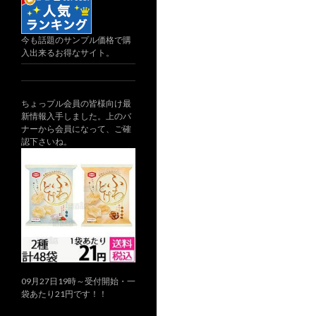
今も話題のサンプル価格で購
入出来るお得なサイト。
ちょっプル会員の皆様向け最
新情報入手しました。上のバ
ナーから会員になって、ご確
認下さいね。
09月27日19時～受付開始・一
袋あたり21円です！！