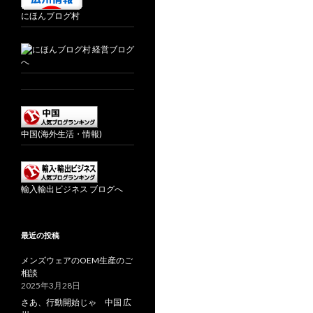
にほんブログ村
中国(海外生活・情報)
輸入輸出ビジネス ブログへ
最近の投稿
メンズウェアのOEM生産のご
相談
2025年3月28日
さあ、行動開始じゃ 中国 広