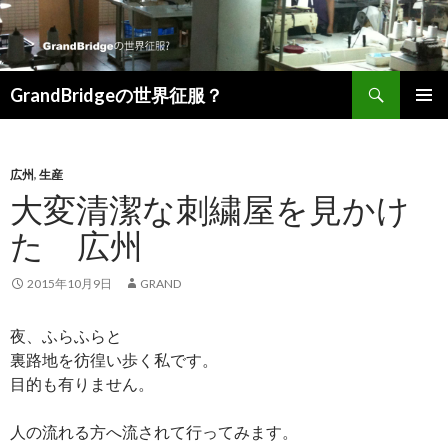
検索
GrandBridgeの世界征服？
コンテンツへ移動
広州
,
生産
大変清潔な刺繍屋を見かけ
た 広州
2015年10月9日
GRAND
夜、ふらふらと
裏路地を彷徨い歩く私です。
目的も有りません。
人の流れる方へ流されて行ってみます。