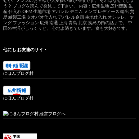
ぜか、メンズのお客様が大変多い事が特徴です。 それはなぜでしょ
う？ ブログを読んで発見して下さい。 内容：広州生地 広州縫製 生
産 仕入れ OEM 生地市場 アパレル デニム メンズ レディース 輸出 貿
易 縫製工場 タオバオ仕入れ アパレル企画 生地仕入れ オシャレ、ヤ
ング ファッション 広州 南通 上海 青島 北京 義烏の街の話まで。 中
国の生活がしっくりと、 心地よ過ぎています。食も大好きです。
他にも お友達のサイト
にほんブログ村
にほんブログ村