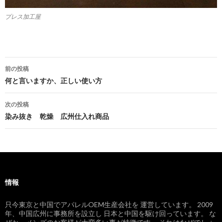
プレス加工屋
前の投稿
投稿ナビゲーション
何と言いますか、正しい使い方
次の投稿
染み抜き 乾燥 広州仕入れ商品
情報
只今東京と中国でアパレルOEM生産会社を 運営しています。 2009
年、中国広州に事務所を設立し 日本と中国を駆け回っています。 な