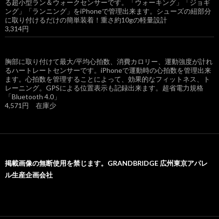
る超小型ラン＆ウォークセンサーです。「ウォーキング」「ジョギ
ング」「ランニング」をiPhoneで管理出来ます。シューズの紐部分
に取り付けるだけの簡単装着！重さ約10gの軽量設計
3,314円
胸部に取り付けて最大/平均心拍数、消費カロリー、運動強度が計れ
るハートレートセンサーです。iPhoneで運動時の心拍数を管理出来
ます。心拍数を管理することによって、効果的なフィットネス、ト
レーニング。GPSによる位置表示も記録出来ます。超省電力規格
「Bluetooth 4.0」
4,571円 在庫少
掲載画像の無断使用を禁じます。GRANDBRIDGE 広州東京アパレ
ル生産企画会社