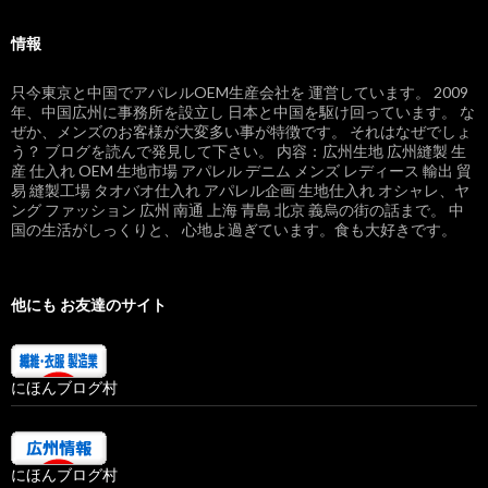
情報
只今東京と中国でアパレルOEM生産会社を 運営しています。 2009
年、中国広州に事務所を設立し 日本と中国を駆け回っています。 な
ぜか、メンズのお客様が大変多い事が特徴です。 それはなぜでしょ
う？ ブログを読んで発見して下さい。 内容：広州生地 広州縫製 生
産 仕入れ OEM 生地市場 アパレル デニム メンズ レディース 輸出 貿
易 縫製工場 タオバオ仕入れ アパレル企画 生地仕入れ オシャレ、ヤ
ング ファッション 広州 南通 上海 青島 北京 義烏の街の話まで。 中
国の生活がしっくりと、 心地よ過ぎています。食も大好きです。
他にも お友達のサイト
にほんブログ村
にほんブログ村