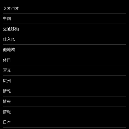
タオバオ
中国
交通移動
仕入れ
他地域
休日
写真
広州
情報
情報
情報
日本