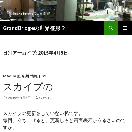
検索
GrandBridgeの世界征服？
コンテンツへ移動
日別アーカイブ: 2015年4月5日
MAC
,
中国
,
広州
,
情報
,
日本
スカイプの
2015年4月5日
GRAND
スカイプの更新をしていない私です。
毎回、立ち上げると、更新しろと画面表示がうるさいので
すが、