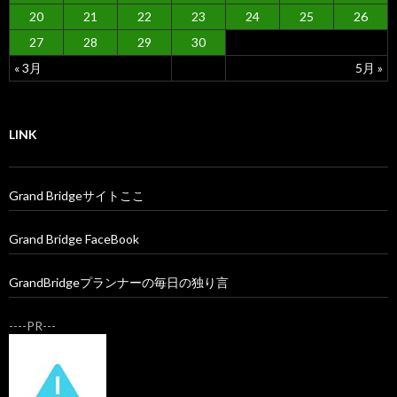
20
21
22
23
24
25
26
27
28
29
30
« 3月
5月 »
LINK
Grand Bridgeサイトここ
Grand Bridge FaceBook
GrandBridgeプランナーの毎日の独り言
----PR---