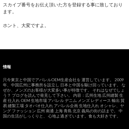
スカイプ番号をお伝え頂いた方を登録する事に致しており
ます。
ホント、大変ですよ。
情報
只今東京と中国でアパレルOEM生産会社を 運営しています。 2009
年、中国広州に事務所を設立し 日本と中国を駆け回っています。 な
ぜか、メンズのお客様が大変多い事が特徴です。 それはなぜでしょ
う？ ブログを読んで発見して下さい。 内容：広州生地 広州縫製 生
産 仕入れ OEM 生地市場 アパレル デニム メンズ レディース 輸出 貿
易 縫製工場 タオバオ仕入れ アパレル企画 生地仕入れ オシャレ、ヤ
ング ファッション 広州 南通 上海 青島 北京 義烏の街の話まで。 中
国の生活がしっくりと、 心地よ過ぎています。食も大好きです。