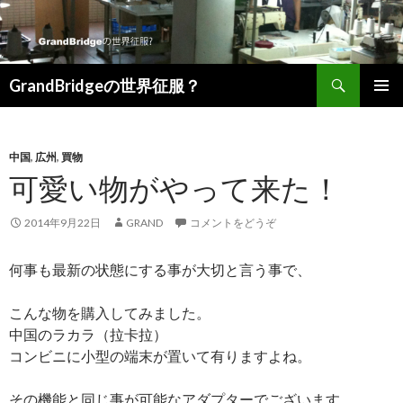
検索
GrandBridgeの世界征服？
コンテンツへ移動
中国
,
広州
,
買物
可愛い物がやって来た！
2014年9月22日
GRAND
コメントをどうぞ
何事も最新の状態にする事が大切と言う事で、
こんな物を購入してみました。
中国のラカラ（拉卡拉）
コンビニに小型の端末が置いて有りますよね。
その機能と同じ事が可能なアダプターでございます。