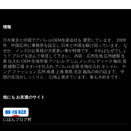
情報
只今東京と中国でアパレルOEM生産会社を 運営しています。 2009
年、中国広州に事務所を設立し 日本と中国を駆け回っています。 な
ぜか、メンズのお客様が大変多い事が特徴です。 それはなぜでしょ
う？ ブログを読んで発見して下さい。 内容：広州生地 広州縫製 生
産 仕入れ OEM 生地市場 アパレル デニム メンズ レディース 輸出 貿
易 縫製工場 タオバオ仕入れ アパレル企画 生地仕入れ オシャレ、ヤ
ング ファッション 広州 南通 上海 青島 北京 義烏の街の話まで。 中
国の生活がしっくりと、 心地よ過ぎています。食も大好きです。
他にも お友達のサイト
にほんブログ村