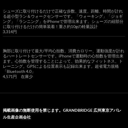
シューズに取り付けるだけで正確な歩数、速度、距離、時間が計れ
る超小型ラン＆ウォークセンサーです。「ウォーキング」「ジョギ
ング」「ランニング」をiPhoneで管理出来ます。シューズの紐部分
に取り付けるだけの簡単装着！重さ約10gの軽量設計
3,314円
胸部に取り付けて最大/平均心拍数、消費カロリー、運動強度が計れ
るハートレートセンサーです。iPhoneで運動時の心拍数を管理出来
ます。心拍数を管理することによって、効果的なフィットネス、ト
レーニング。GPSによる位置表示も記録出来ます。超省電力規格
「Bluetooth 4.0」
4,571円 在庫少
掲載画像の無断使用を禁じます。GRANDBRIDGE 広州東京アパレ
ル生産企画会社